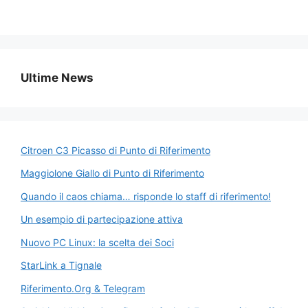
a
e
h
el
m
o
o
c
s
at
e
ai
p
n
e
s
s
gr
l
y
di
b
e
A
a
Li
vi
Ultime News
o
n
p
m
n
di
o
g
p
k
k
er
Citroen C3 Picasso di Punto di Riferimento
Maggiolone Giallo di Punto di Riferimento
Quando il caos chiama… risponde lo staff di riferimento!
Un esempio di partecipazione attiva
Nuovo PC Linux: la scelta dei Soci
StarLink a Tignale
Riferimento.Org & Telegram