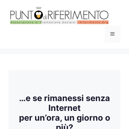
Vai
al
contenuto
Menu
…e se rimanessi senza
Internet
per un’ora, un giorno o
più?