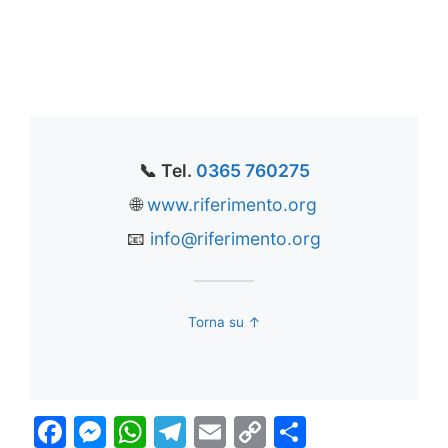
📞 Tel.
0365 760275
🌐
www.riferimento.org
📧
info@riferimento.org
Torna su ↑
F
M
W
T
E
C
C