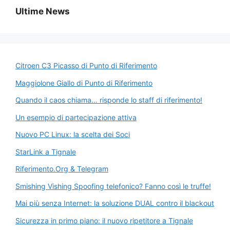
b
e
A
a
Li
vi
Ultime News
o
n
p
m
n
di
o
g
p
k
k
er
Citroen C3 Picasso di Punto di Riferimento
Maggiolone Giallo di Punto di Riferimento
Quando il caos chiama… risponde lo staff di riferimento!
Un esempio di partecipazione attiva
Nuovo PC Linux: la scelta dei Soci
StarLink a Tignale
Riferimento.Org & Telegram
Smishing Vishing Spoofing telefonico? Fanno così le truffe!
Mai più senza Internet: la soluzione DUAL contro il blackout
Sicurezza in primo piano: il nuovo ripetitore a Tignale