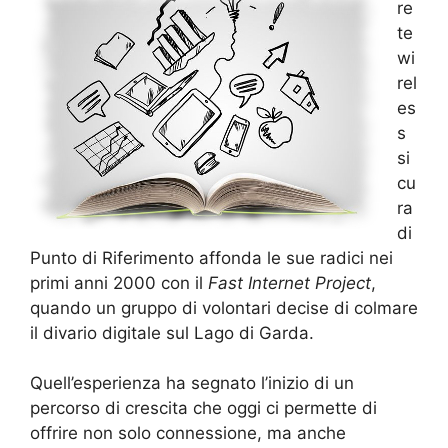
re
te
wi
rel
es
s
si
cu
ra
di
Punto di Riferimento affonda le sue radici nei
primi anni 2000 con il
Fast Internet Project
,
quando un gruppo di volontari decise di colmare
il divario digitale sul Lago di Garda.
Quell’esperienza ha segnato l’inizio di un
percorso di crescita che oggi ci permette di
offrire non solo connessione, ma anche