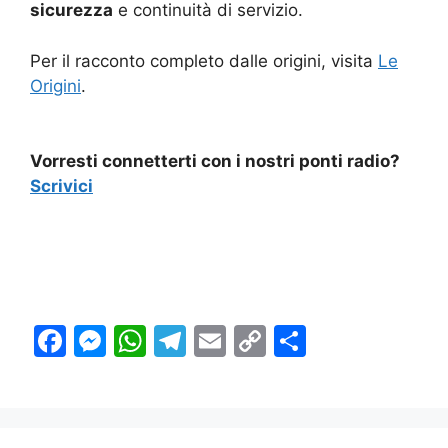
sicurezza
e continuità di servizio.
Per il racconto completo dalle origini, visita
Le
Origini
.
Vorresti connetterti con i nostri ponti radio?
Scrivici
F
M
W
T
E
C
C
a
e
h
el
m
o
o
c
s
at
e
ai
p
n
e
s
s
gr
l
y
di